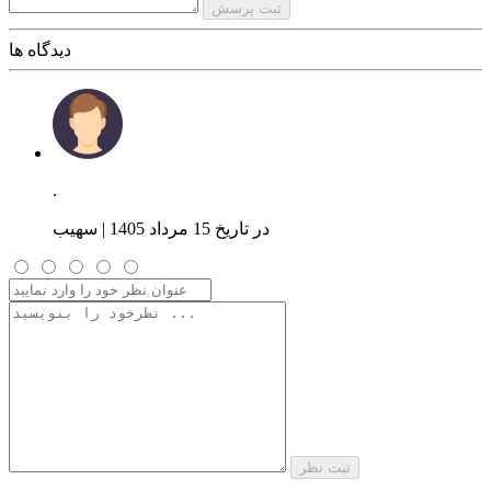
سازگاری با
ثبت پرسش
انواع پوست
دیدگاه ها
مدت ساعت ماندگاری
48
ایجاد حس
طراوت و سرحالی
.
ویژگی
در تاریخ 15 مرداد 1405 | سهیب
خشک نکه داشتن زیر بغل
حجم
200m
ثبت نظر