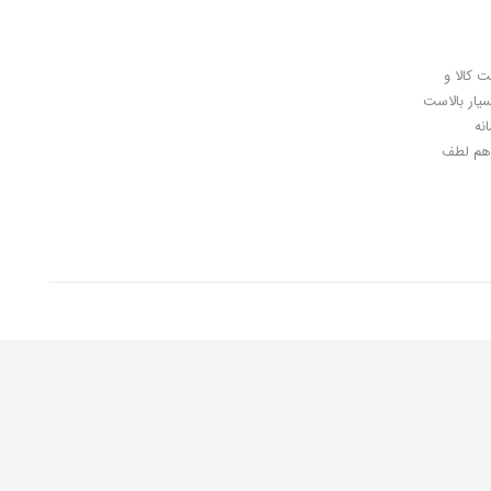
ل کلیدی، پرداخت در محل، 7 روز ضمانت بازگشت کالا و
سیار بالاست
نه
اهان گرامی شما هم لطف