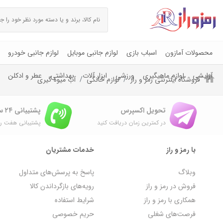
محصولات آمازون
اسباب بازی
لوازم جانبی موبایل
لوازم جانبی خودرو
آرایشی
لوازم ماهیگیری
ورزشی
ابزار آلات
بهداشتی
عطر و ادکلن
فروشگاه اینترنتی رمز و راز
لوازم خانگی
آب میوه گیری
تحویل اکسپرس
پشتیبانی ۲۴ ساعته
در کمترین زمان دریافت کنید
پشتیبانی هفت رو
با رمز و راز
خدمات مشتریان
وبلاگ
پاسخ به پرسش‌های متداول
فروش در رمز و راز
رویه‌های بازگرداندن کالا
همکاری با رمز و راز
شرایط استفاده
فرصت‌های شغلی
حریم خصوصی