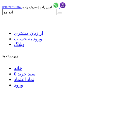
امین زاده
|
شریف زاده
09189750362
از زبان مشتری
ورود به حساب
وبلاگ
زیر دسته ها
خانه
سبد خرید
0
نماد اعتماد
ورود