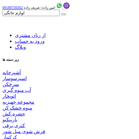
امین زاده
|
شریف زاده
09189750362
از زبان مشتری
ورود به حساب
وبلاگ
زیر دسته ها
آشپزخانه
اسپرسوساز
سرخکن
آب میوه گیری
اتوبخار
مجموعه جهیزیه
میوه خشک کن
حشره کش
باربیکیو
کتری برقی
فرش شوی مبل شور
کرکماز