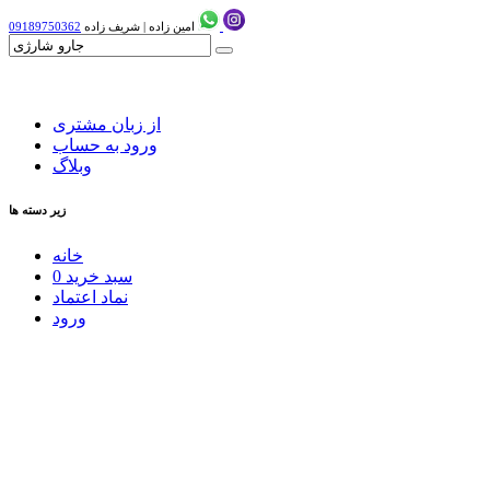
امین زاده
|
شریف زاده
09189750362
از زبان مشتری
ورود به حساب
وبلاگ
زیر دسته ها
خانه
سبد خرید
0
نماد اعتماد
ورود