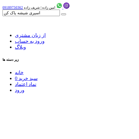
امین زاده
|
شریف زاده
09189750362
از زبان مشتری
ورود به حساب
وبلاگ
زیر دسته ها
خانه
سبد خرید
0
نماد اعتماد
ورود