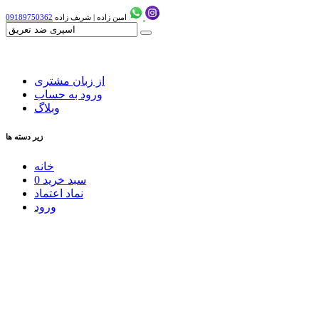
امین زاده
|
شریف زاده
09189750362
از زبان مشتری
ورود به حساب
وبلاگ
زیر دسته ها
خانه
سبد خرید
0
نماد اعتماد
ورود