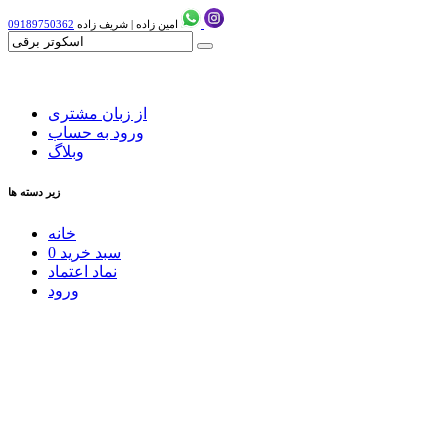
امین زاده
|
شریف زاده
09189750362
از زبان مشتری
ورود به حساب
وبلاگ
زیر دسته ها
خانه
سبد خرید
0
نماد اعتماد
ورود