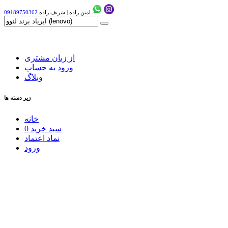
امین زاده
|
شریف زاده
09189750362
از زبان مشتری
ورود به حساب
وبلاگ
زیر دسته ها
خانه
سبد خرید
0
نماد اعتماد
ورود