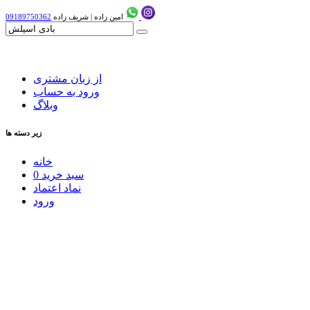
امین زاده
|
شریف زاده
09189750362
از زبان مشتری
ورود به حساب
وبلاگ
زیر دسته ها
خانه
سبد خرید
0
نماد اعتماد
ورود