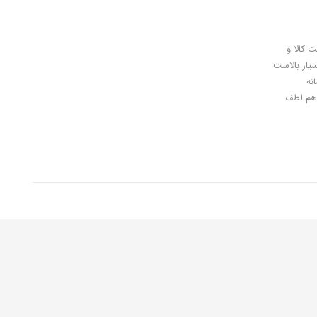
ل کلیدی، پرداخت در محل، 7 روز ضمانت بازگشت کالا و
سیار بالاست
نه
اهان گرامی شما هم لطف