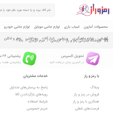
محصولات آمازون
اسباب بازی
لوازم جانبی موبایل
لوازم جانبی خودرو
آرایشی
لوازم ماهیگیری
ورزشی
ابزار آلات
بهداشتی
عطر و ادکلن
فروشگاه اینترنتی رمز و راز
آرایشی
سرم آبرسان
باله آ
تحویل اکسپرس
پشتیبانی ۲۴ ساعته
در کمترین زمان دریافت کنید
پشتیبانی هفت رو
با رمز و راز
خدمات مشتریان
وبلاگ
پاسخ به پرسش‌های متداول
فروش در رمز و راز
رویه‌های بازگرداندن کالا
همکاری با رمز و راز
شرایط استفاده
فرصت‌های شغلی
حریم خصوصی