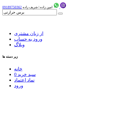
امین زاده
|
شریف زاده
09189750362
از زبان مشتری
ورود به حساب
وبلاگ
زیر دسته ها
خانه
سبد خرید
0
نماد اعتماد
ورود