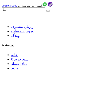
امین زاده
|
شریف زاده
09189750362
از زبان مشتری
ورود به حساب
وبلاگ
زیر دسته ها
خانه
سبد خرید
0
نماد اعتماد
ورود