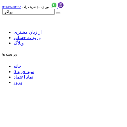
امین زاده
|
شریف زاده
09189750362
از زبان مشتری
ورود به حساب
وبلاگ
زیر دسته ها
خانه
سبد خرید
0
نماد اعتماد
ورود