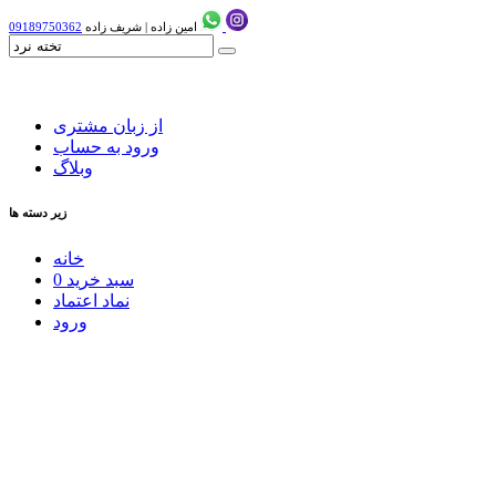
امین زاده
|
شریف زاده
09189750362
از زبان مشتری
ورود به حساب
وبلاگ
زیر دسته ها
خانه
سبد خرید
0
نماد اعتماد
ورود