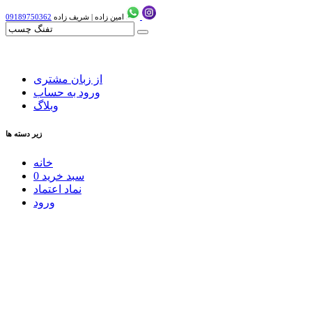
امین زاده
|
شریف زاده
09189750362
از زبان مشتری
ورود به حساب
وبلاگ
زیر دسته ها
خانه
سبد خرید
0
نماد اعتماد
ورود