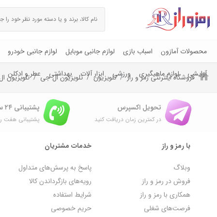
محصولات آمازون
اسباب بازی
لوازم جانبی موبایل
لوازم جانبی خودرو
آرایشی
لوازم ماهیگیری
ورزشی
ابزار آلات
بهداشتی
عطر و ادکلن
فروشگاه اینترنتی رمز و راز
تلویزیون
تلویزیون ال جی
تلویزیون ال جی 
تحویل اکسپرس
پشتیبانی ۲۴ ساعته
در کمترین زمان دریافت کنید
پشتیبانی هفت رو
با رمز و راز
خدمات مشتریان
وبلاگ
پاسخ به پرسش‌های متداول
فروش در رمز و راز
رویه‌های بازگرداندن کالا
همکاری با رمز و راز
شرایط استفاده
فرصت‌های شغلی
حریم خصوصی