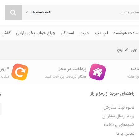
همه دسته ها
ساعت هوشمند
لپ تاپ
اداپتور
اسنورکل
چراغ خواب بخور بارانی
کفش
82 اینچ
پرداخت در محل
۷ روز ضمانت بازگشت
ز هفته
هنگام دریافت پرداخت کنید
هفت ر
راهنمای خرید از رمز و راز
با
نحوه ثبت سفارش
رویه ارسال سفارش
شیوه‌های پرداخت
تماس با ما