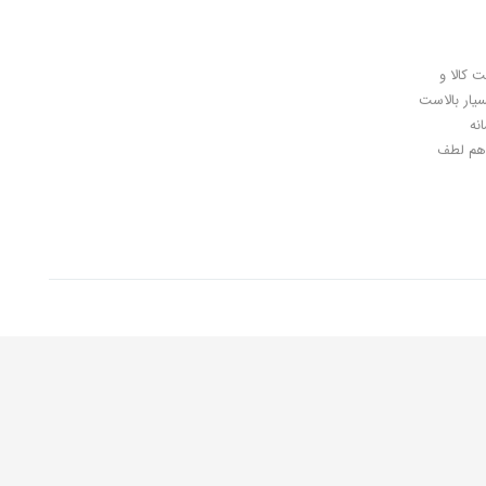
ل کلیدی، پرداخت در محل، 7 روز ضمانت بازگشت کالا و
سیار بالاست
نه
اهان گرامی شما هم لطف