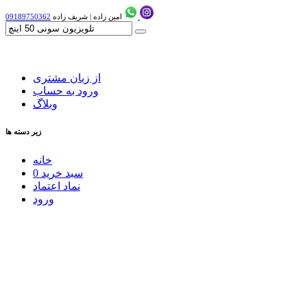
امین زاده
|
شریف زاده
09189750362
از زبان مشتری
ورود به حساب
وبلاگ
زیر دسته ها
خانه
سبد خرید
0
نماد اعتماد
ورود