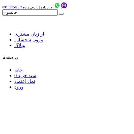
امین زاده
|
شریف زاده
09189750362
از زبان مشتری
ورود به حساب
وبلاگ
زیر دسته ها
خانه
سبد خرید
0
نماد اعتماد
ورود