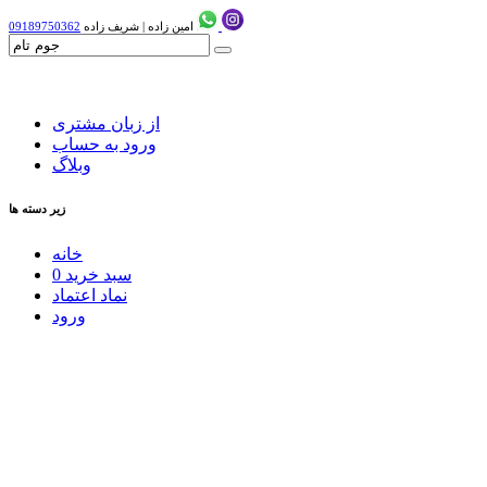
امین زاده
|
شریف زاده
09189750362
از زبان مشتری
ورود به حساب
وبلاگ
زیر دسته ها
خانه
سبد خرید
0
نماد اعتماد
ورود