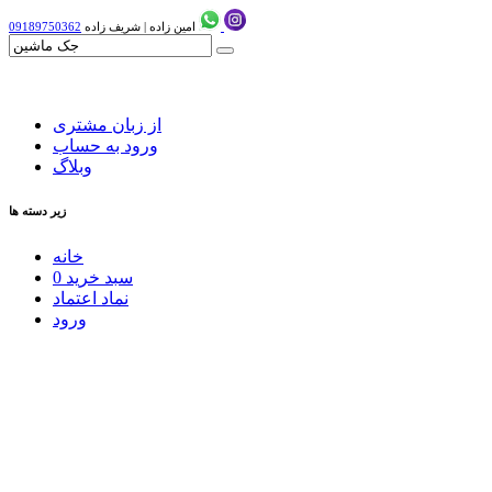
امین زاده
|
شریف زاده
09189750362
از زبان مشتری
ورود به حساب
وبلاگ
زیر دسته ها
خانه
سبد خرید
0
نماد اعتماد
ورود