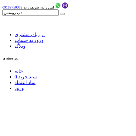
امین زاده
|
شریف زاده
09189750362
از زبان مشتری
ورود به حساب
وبلاگ
زیر دسته ها
خانه
سبد خرید
0
نماد اعتماد
ورود