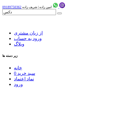
امین زاده
|
شریف زاده
09189750362
از زبان مشتری
ورود به حساب
وبلاگ
زیر دسته ها
خانه
سبد خرید
0
نماد اعتماد
ورود