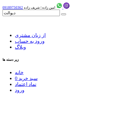
امین زاده
|
شریف زاده
09189750362
از زبان مشتری
ورود به حساب
وبلاگ
زیر دسته ها
خانه
سبد خرید
0
نماد اعتماد
ورود