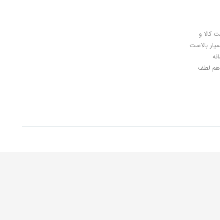
ل کلیدی، پرداخت در محل، 7 روز ضمانت بازگشت کالا و
سیار بالاست
نه
اهان گرامی شما هم لطف