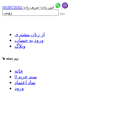
امین زاده
|
شریف زاده
09189750362
از زبان مشتری
ورود به حساب
وبلاگ
زیر دسته ها
خانه
سبد خرید
0
نماد اعتماد
ورود