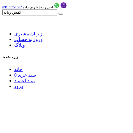
امین زاده
|
شریف زاده
09189750362
از زبان مشتری
ورود به حساب
وبلاگ
زیر دسته ها
خانه
سبد خرید
0
نماد اعتماد
ورود