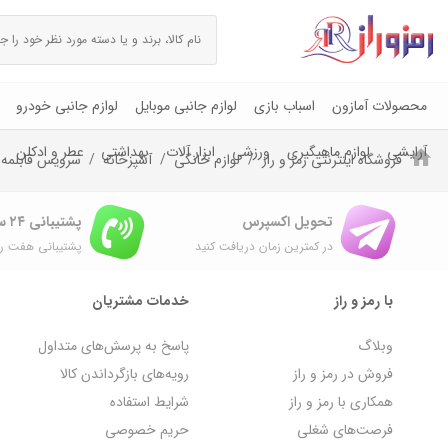
محصولات آمازون
اسباب بازی
لوازم جانبی موبایل
لوازم جانبی خودرو
آرایشی
لوازم ماهیگیری
ورزشی
ابزار آلات
بهداشتی
عطر و ادکلن
فروشگاه اینترنتی رمز و راز
لوازم خانگی
آشپزخانه
سرویس قابلمه
تحویل اکسپرس
پشتیبانی ۲۴ ساعته
در کمترین زمان دریافت کنید
پشتیبانی هفت رو
با رمز و راز
خدمات مشتریان
وبلاگ
پاسخ به پرسش‌های متداول
فروش در رمز و راز
رویه‌های بازگرداندن کالا
همکاری با رمز و راز
شرایط استفاده
فرصت‌های شغلی
حریم خصوصی