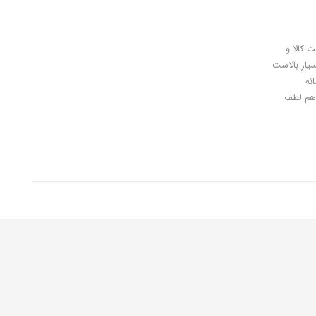
ل کلیدی، پرداخت در محل، 7 روز ضمانت بازگشت کالا و
سیار بالاست
نه
اهان گرامی شما هم لطف