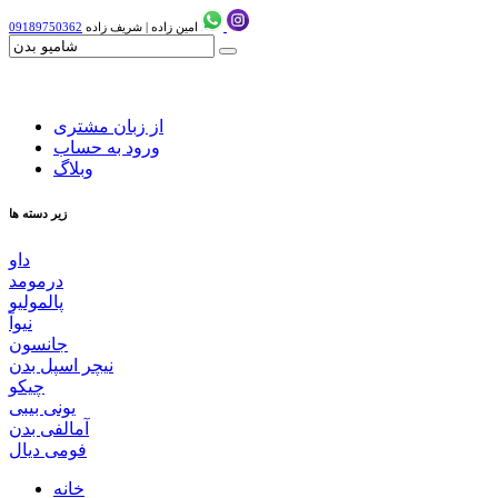
امین زاده
|
شریف زاده
09189750362
از زبان مشتری
ورود به حساب
وبلاگ
زیر دسته ها
داو
درمومد
پالمولیو
نیوآ
جانسون
نیچر اسپل بدن
چیکو
یونی بیبی
آمالفی بدن
فومی دیال
خانه