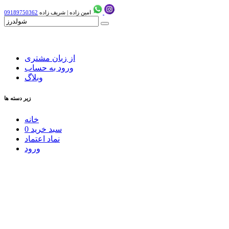
امین زاده
|
شریف زاده
09189750362
از زبان مشتری
ورود به حساب
وبلاگ
زیر دسته ها
خانه
سبد خرید
0
نماد اعتماد
ورود