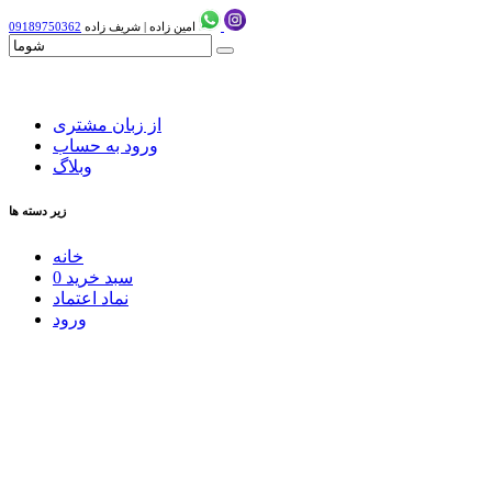
امین زاده
|
شریف زاده
09189750362
از زبان مشتری
ورود به حساب
وبلاگ
زیر دسته ها
خانه
سبد خرید
0
نماد اعتماد
ورود