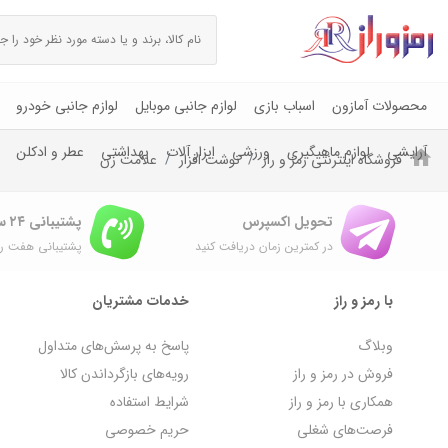
محصولات آمازون
اسباب بازی
لوازم جانبی موبایل
لوازم جانبی خودرو
آرایشی
لوازم ماهیگیری
ورزشی
ابزار آلات
بهداشتی
عطر و ادکلن
فروشگاه اینترنتی رمز و راز
نوشت افزار
علامت زن
تحویل اکسپرس
پشتیبانی ۲۴ ساعته
در کمترین زمان دریافت کنید
پشتیبانی هفت رو
با رمز و راز
خدمات مشتریان
وبلاگ
پاسخ به پرسش‌های متداول
فروش در رمز و راز
رویه‌های بازگرداندن کالا
همکاری با رمز و راز
شرایط استفاده
فرصت‌های شغلی
حریم خصوصی