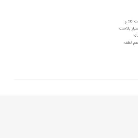
ل کلیدی، پرداخت در محل، 7 روز ضمانت بازگشت کالا و
سیار بالاست
نه
اهان گرامی شما هم لطف