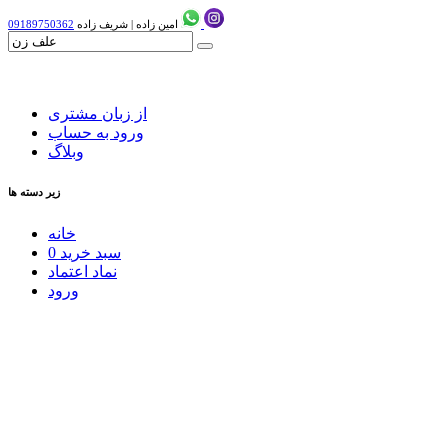
امین زاده
|
شریف زاده
09189750362
از زبان مشتری
ورود به حساب
وبلاگ
زیر دسته ها
خانه
سبد خرید
0
نماد اعتماد
ورود