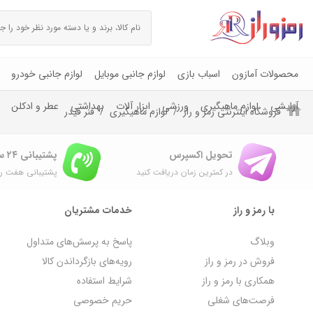
محصولات آمازون
اسباب بازی
لوازم جانبی موبایل
لوازم جانبی خودرو
آرایشی
لوازم ماهیگیری
ورزشی
ابزار آلات
بهداشتی
عطر و ادکلن
فروشگاه اینترنتی رمز و راز
لوازم ماهیگیری
فنر فیدر
تحویل اکسپرس
پشتیبانی ۲۴ ساعته
در کمترین زمان دریافت کنید
پشتیبانی هفت رو
با رمز و راز
خدمات مشتریان
وبلاگ
پاسخ به پرسش‌های متداول
فروش در رمز و راز
رویه‌های بازگرداندن کالا
همکاری با رمز و راز
شرایط استفاده
فرصت‌های شغلی
حریم خصوصی