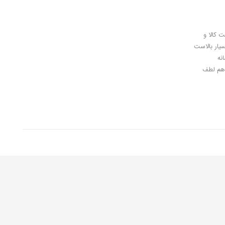
ل کلیدی، پرداخت در محل، 7 روز ضمانت بازگشت کالا و
سیار بالاست
نه
اهان گرامی شما هم لطف