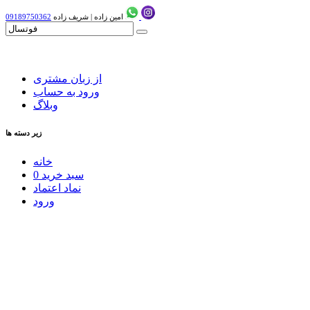
امین زاده
|
شریف زاده
09189750362
از زبان مشتری
ورود به حساب
وبلاگ
زیر دسته ها
خانه
سبد خرید
0
نماد اعتماد
ورود