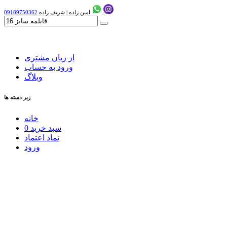
امین زاده
|
شریف زاده
09189750362
از زبان مشتری
ورود به حساب
وبلاگ
زیر دسته ها
خانه
سبد خرید
0
نماد اعتماد
ورود