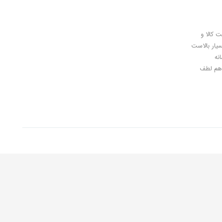
ل کلیدی، پرداخت در محل، 7 روز ضمانت بازگشت کالا و
سیار بالاست
نه
اهان گرامی شما هم لطف