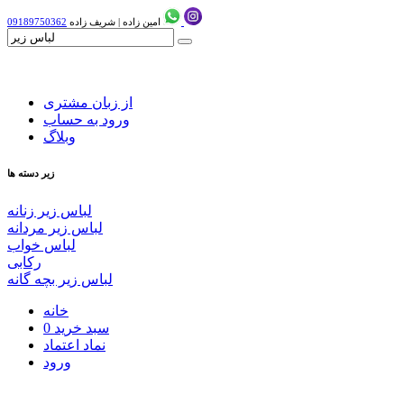
امین زاده
|
شریف زاده
09189750362
از زبان مشتری
ورود به حساب
وبلاگ
زیر دسته ها
لباس زیر زنانه
لباس زیر مردانه
لباس خواب
رکابی
لباس زیر بچه گانه
خانه
سبد خرید
0
نماد اعتماد
ورود