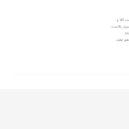
ل کلیدی، پرداخت در محل، 7 روز ضمانت بازگشت کالا و
سیار بالاست
نه
اهان گرامی شما هم لطف