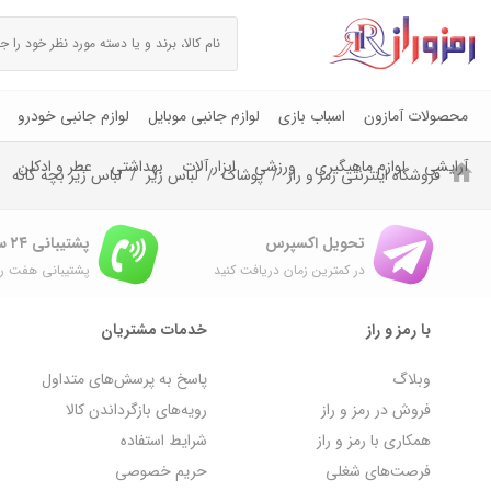
محصولات آمازون
اسباب بازی
لوازم جانبی موبایل
لوازم جانبی خودرو
آرایشی
لوازم ماهیگیری
ورزشی
ابزار آلات
بهداشتی
عطر و ادکلن
فروشگاه اینترنتی رمز و راز
پوشاک
لباس زیر
لباس زیر بچه گانه
تحویل اکسپرس
پشتیبانی ۲۴ ساعته
در کمترین زمان دریافت کنید
پشتیبانی هفت رو
با رمز و راز
خدمات مشتریان
وبلاگ
پاسخ به پرسش‌های متداول
فروش در رمز و راز
رویه‌های بازگرداندن کالا
همکاری با رمز و راز
شرایط استفاده
فرصت‌های شغلی
حریم خصوصی