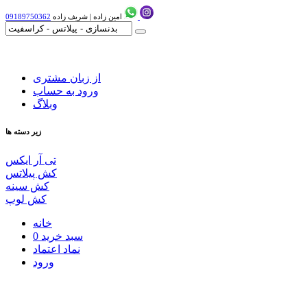
امین زاده
|
شریف زاده
09189750362
از زبان مشتری
ورود به حساب
وبلاگ
زیر دسته ها
تی آر ایکس
کش پیلاتس
کش سینه
کش لوپ
خانه
سبد خرید
0
نماد اعتماد
ورود