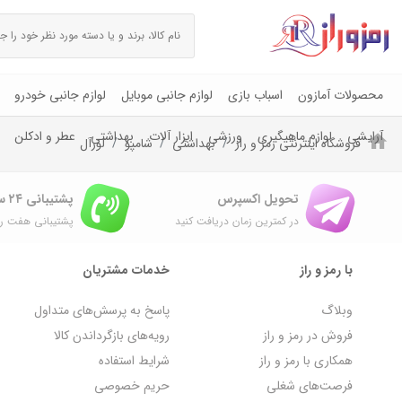
محصولات آمازون
اسباب بازی
لوازم جانبی موبایل
لوازم جانبی خودرو
آرایشی
لوازم ماهیگیری
ورزشی
ابزار آلات
بهداشتی
عطر و ادکلن
فروشگاه اینترنتی رمز و راز
بهداشتی
شامپو
لورآل
تحویل اکسپرس
پشتیبانی ۲۴ ساعته
در کمترین زمان دریافت کنید
پشتیبانی هفت رو
با رمز و راز
خدمات مشتریان
وبلاگ
پاسخ به پرسش‌های متداول
فروش در رمز و راز
رویه‌های بازگرداندن کالا
همکاری با رمز و راز
شرایط استفاده
فرصت‌های شغلی
حریم خصوصی