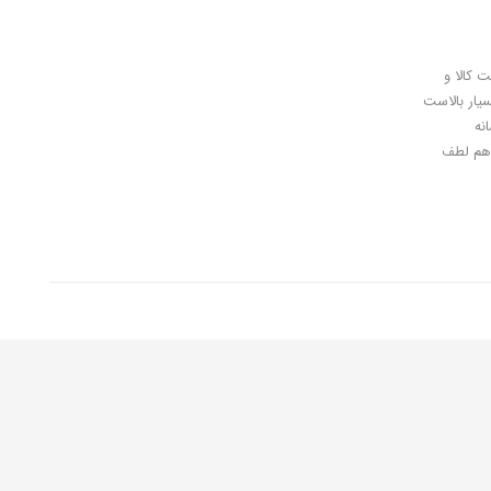
ل کلیدی، پرداخت در محل، 7 روز ضمانت بازگشت کالا و
سیار بالاست
نه
اهان گرامی شما هم لطف