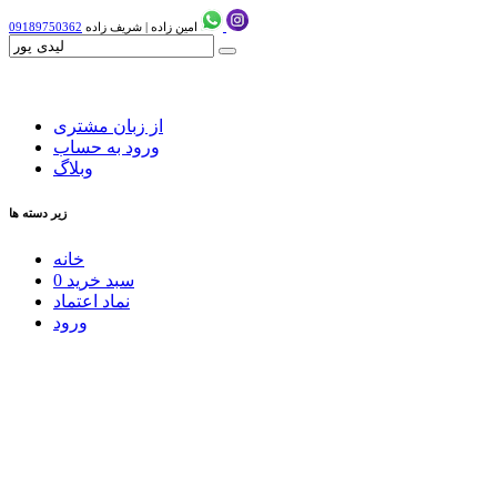
امین زاده
|
شریف زاده
09189750362
از زبان مشتری
ورود به حساب
وبلاگ
زیر دسته ها
خانه
سبد خرید
0
نماد اعتماد
ورود