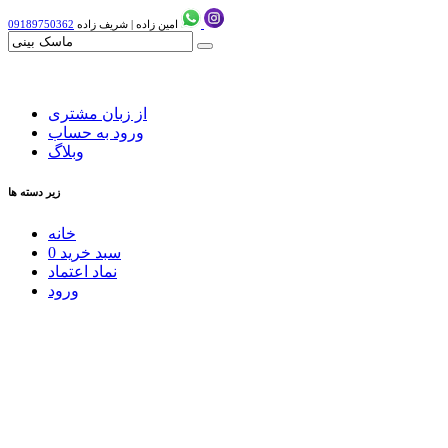
امین زاده
|
شریف زاده
09189750362
از زبان مشتری
ورود به حساب
وبلاگ
زیر دسته ها
خانه
سبد خرید
0
نماد اعتماد
ورود