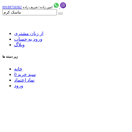
امین زاده
|
شریف زاده
09189750362
از زبان مشتری
ورود به حساب
وبلاگ
زیر دسته ها
خانه
سبد خرید
0
نماد اعتماد
ورود