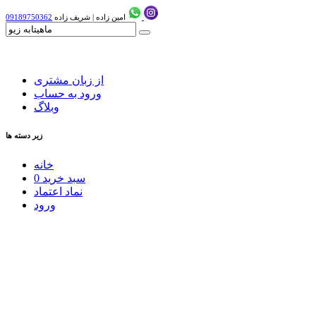
امین زاده
|
شریف زاده
09189750362
از زبان مشتری
ورود به حساب
وبلاگ
زیر دسته ها
خانه
سبد خرید
0
نماد اعتماد
ورود