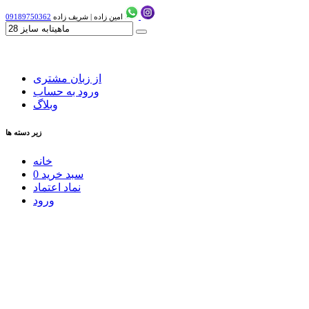
امین زاده
|
شریف زاده
09189750362
از زبان مشتری
ورود به حساب
وبلاگ
زیر دسته ها
خانه
سبد خرید
0
نماد اعتماد
ورود