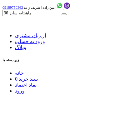
امین زاده
|
شریف زاده
09189750362
از زبان مشتری
ورود به حساب
وبلاگ
زیر دسته ها
خانه
سبد خرید
0
نماد اعتماد
ورود