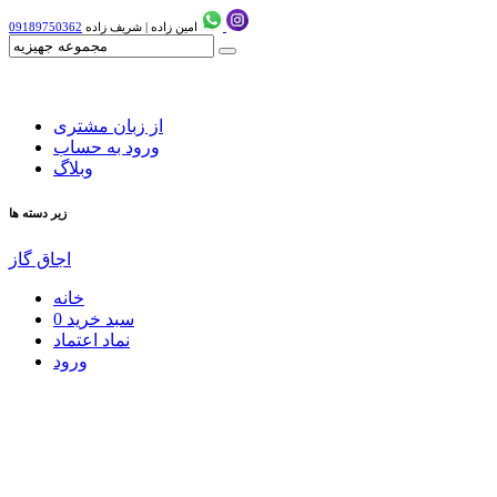
امین زاده
|
شریف زاده
09189750362
از زبان مشتری
ورود به حساب
وبلاگ
زیر دسته ها
اجاق گاز
خانه
سبد خرید
0
نماد اعتماد
ورود