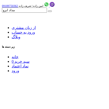
امین زاده
|
شریف زاده
09189750362
از زبان مشتری
ورود به حساب
وبلاگ
زیر دسته ها
خانه
سبد خرید
0
نماد اعتماد
ورود