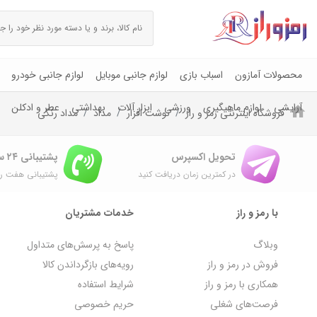
محصولات آمازون
اسباب بازی
لوازم جانبی موبایل
لوازم جانبی خودرو
آرایشی
لوازم ماهیگیری
ورزشی
ابزار آلات
بهداشتی
عطر و ادکلن
فروشگاه اینترنتی رمز و راز
نوشت افزار
مداد
مداد رنگی
تحویل اکسپرس
پشتیبانی ۲۴ ساعته
در کمترین زمان دریافت کنید
پشتیبانی هفت رو
با رمز و راز
خدمات مشتریان
وبلاگ
پاسخ به پرسش‌های متداول
فروش در رمز و راز
رویه‌های بازگرداندن کالا
همکاری با رمز و راز
شرایط استفاده
فرصت‌های شغلی
حریم خصوصی