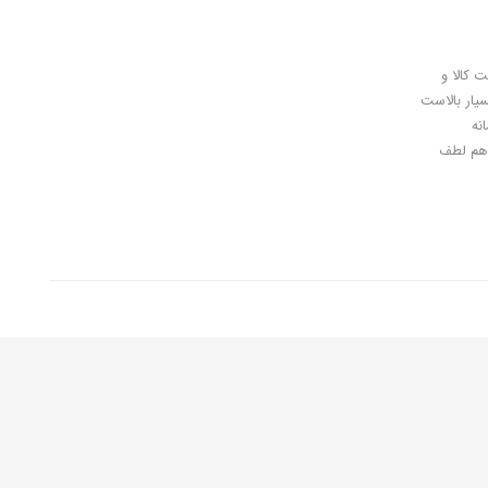
ل کلیدی، پرداخت در محل، 7 روز ضمانت بازگشت کالا و
سیار بالاست
نه
اهان گرامی شما هم لطف